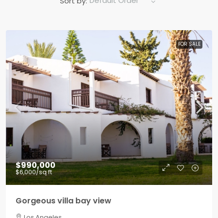
Default Order
Sort by:
FOR SALE
$990,000
$6,000
/sq ft
Gorgeous villa bay view
Los Angeles