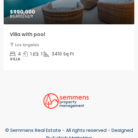
$990,000
$5,400
/sq ft
Villa with pool
Los Angeles
4
1
1
3410
Sq Ft
VILLA
© Semmens Real Estate - All rights reserved - Designed
By
E-Web Marketing