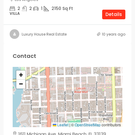
2
2
1
2150
Sq Ft
VILLA
Details
Luxury House Real Estate
10 years ago
Contact
+
−
Leaflet
|
©
OpenStreetMap
contributors
1611 Michigan Ave, Miami Beach, FL 33139